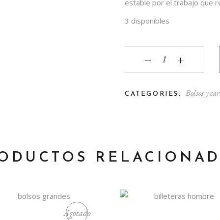
estable por el trabajo que r
3 disponibles
Bandolera reciclada qu
‒
+
Bolsos y car
CATEGORIES:
ODUCTOS RELACIONA
Agotado