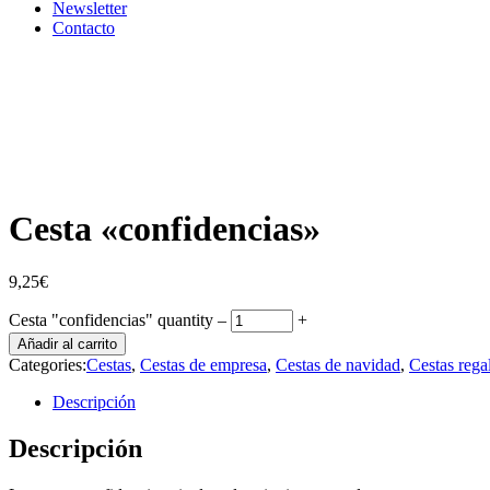
Newsletter
Contacto
Cesta «confidencias»
9,25
€
Cesta "confidencias" quantity
‒
+
Añadir al carrito
Categories:
Cestas
,
Cestas de empresa
,
Cestas de navidad
,
Cestas rega
Descripción
Descripción