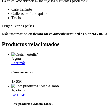
La cesta «confidencias» incluye los siguientes productos:
Café fragante
Galletas biofrelle quinoa
Té chai
Origen: Varios países
Más información en
tienda.alava@medicusmundi.es
o en
945 06 5
Productos relacionados
Agotado
Leer más
Cesta «tertulia»
13,85
€
Agotado
Leer más
Lote productos «Media Tarde»