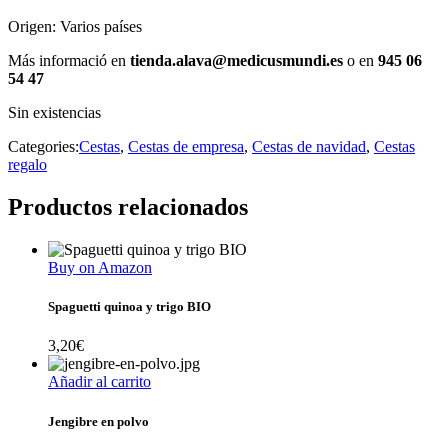
Origen: Varios países
Más informació en
tienda.alava@medicusmundi.es
o en
945 06
54 47
Sin existencias
Categories:
Cestas
,
Cestas de empresa
,
Cestas de navidad
,
Cestas
regalo
Productos relacionados
Buy on Amazon
Spaguetti quinoa y trigo BIO
3,20
€
Añadir al carrito
Jengibre en polvo