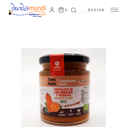
Search
0
for: