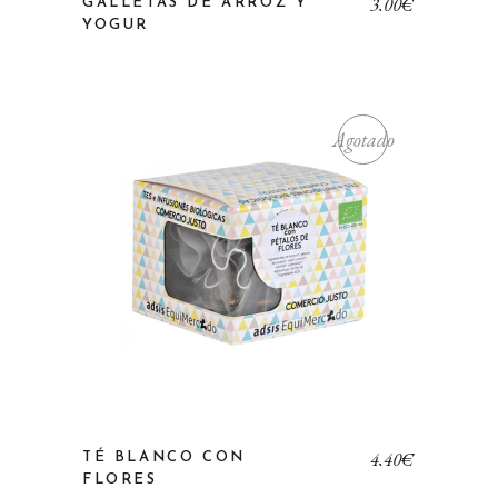
3,00
€
GALLETAS DE ARROZ Y
YOGUR
Agotado
4,40
€
TÉ BLANCO CON
FLORES