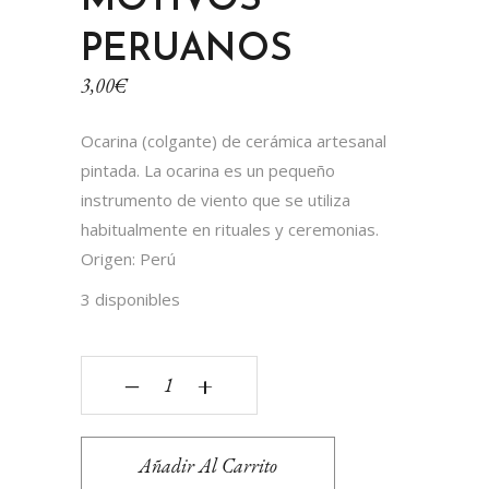
MOTIVOS
PERUANOS
3,00
€
Ocarina (colgante) de cerámica artesanal
pintada. La ocarina es un pequeño
instrumento de viento que se utiliza
habitualmente en rituales y ceremonias.
Origen: Perú
3 disponibles
Ocarina pequeña cerámica motivos peruanos qua
‒
+
Añadir Al Carrito