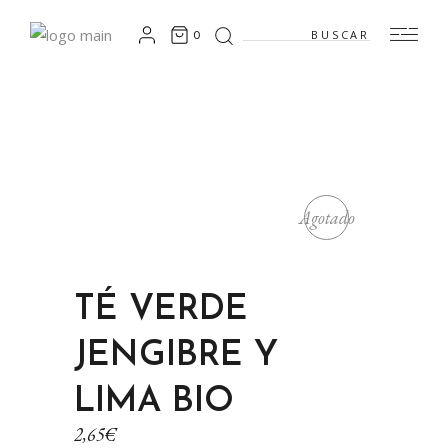
Search
0
for:
Agotado
TÉ VERDE
JENGIBRE Y
LIMA BIO
2,65
€