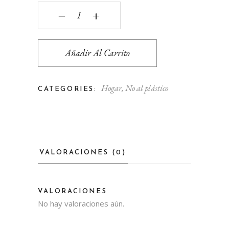
Botella termo flores quantity
‒
+
Añadir Al Carrito
Hogar
,
No al plástico
CATEGORIES:
VALORACIONES (0)
VALORACIONES
No hay valoraciones aún.