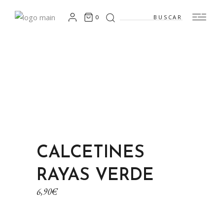
0
CALCETINES
RAYAS VERDE
6,90
€