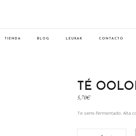
TIENDA
BLOG
LEUKAK
CONTACTO
TÉ OOL
5,70
€
Te semi-fermentado. Alta co
Té Oolong quantity