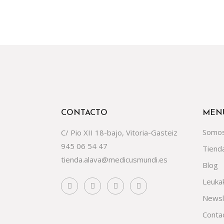
CONTACTO
MEN
Somo
C/ Pio XII 18-bajo, Vitoria-Gasteiz
945 06 54 47
Tiend
tienda.alava@medicusmundi.es
Blog
Leuka
Newsl
Conta