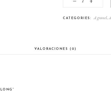
‒
+
A granel
,
A
CATEGORIES:
VALORACIONES (0)
OLONG”