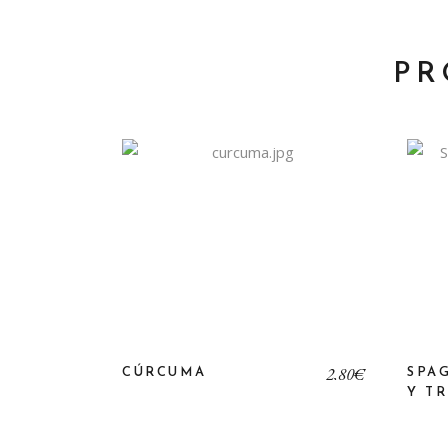
PR
2,80
€
CÚRCUMA
SPA
Y TR