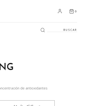
0
Search
for:
ONG
ncentración de antioxidantes