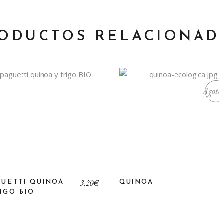
ODUCTOS RELACIONA
Agot
3,20
€
GUETTI QUINOA
QUINOA
IGO BIO