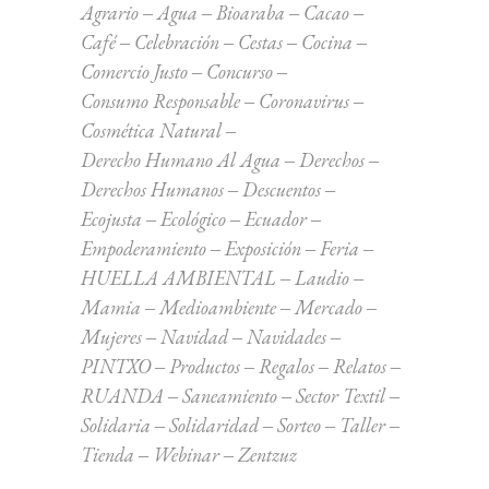
Agrario
Agua
Bioaraba
Cacao
Café
Celebración
Cestas
Cocina
Comercio Justo
Concurso
Consumo Responsable
Coronavirus
Cosmética Natural
Derecho Humano Al Agua
Derechos
Derechos Humanos
Descuentos
Ecojusta
Ecológico
Ecuador
Empoderamiento
Exposición
Feria
HUELLA AMBIENTAL
Laudio
Mamia
Medioambiente
Mercado
Mujeres
Navidad
Navidades
PINTXO
Productos
Regalos
Relatos
RUANDA
Saneamiento
Sector Textil
Solidaria
Solidaridad
Sorteo
Taller
Tienda
Webinar
Zentzuz