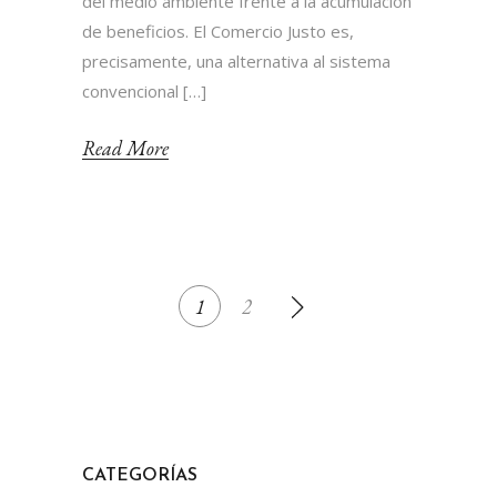
del medio ambiente frente a la acumulación
de beneficios. El Comercio Justo es,
precisamente, una alternativa al sistema
convencional […]
Read More
PAGINACIÓN
1
2
DE
ENTRADAS
CATEGORÍAS