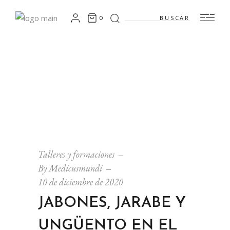
Search
0
for:
Talleres y formaciones
By
Medicusmundi
10 de diciembre de 2020
JABONES, JARABE Y
UNGÜENTO EN EL