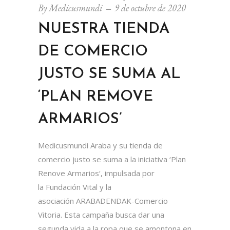
By
Medicusmundi
9 de octubre de 2020
NUESTRA TIENDA
DE COMERCIO
JUSTO SE SUMA AL
‘PLAN REMOVE
ARMARIOS’
Medicusmundi Araba y su tienda de
comercio justo se suma a la iniciativa ‘Plan
Renove Armarios‘, impulsada por
la Fundación Vital y la
asociación ARABADENDAK-Comercio
Vitoria. Esta campaña busca dar una
segunda vida a la ropa que se amontona en