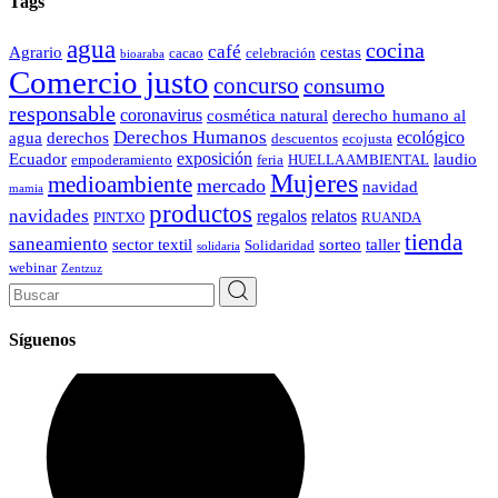
Tags
agua
cocina
café
Agrario
cestas
cacao
celebración
bioaraba
Comercio justo
concurso
consumo
responsable
coronavirus
cosmética natural
derecho humano al
Derechos Humanos
ecológico
agua
derechos
descuentos
ecojusta
exposición
Ecuador
laudio
empoderamiento
feria
HUELLA AMBIENTAL
Mujeres
medioambiente
mercado
navidad
mamia
productos
navidades
regalos
relatos
PINTXO
RUANDA
tienda
saneamiento
sector textil
sorteo
taller
Solidaridad
solidaria
webinar
Zentzuz
Search
for:
Síguenos