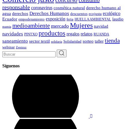
responsable
coronavirus
cosmética natural
derecho humano al
Derechos Humanos
ecológico
agua
derechos
descuentos
ecojusta
exposición
Ecuador
laudio
empoderamiento
feria
HUELLA AMBIENTAL
Mujeres
medioambiente
mercado
navidad
mamia
productos
navidades
regalos
relatos
PINTXO
RUANDA
tienda
saneamiento
sector textil
sorteo
taller
Solidaridad
solidaria
webinar
Zentzuz
Search
for:
Síguenos