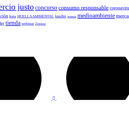
rcio justo
concurso
consumo responsable
coronavir
medioambiente
merca
ición
laudio
feria
HUELLA AMBIENTAL
mamia
tienda
ler
webinar
Zentzuz