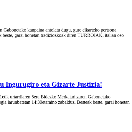
en Gabonetako kanpaina antolatu dugu, gure elkarteko pertsona
ak beste, garai honetan tradiziozkoak diren TURROIAK, italian oso
 Ingurugiro eta Gizarte Justizia!
etik urtarrilaren 5era Bidezko Merkataritzaren Gabonetako
gia larunbatetan 14:30etaraino zabalduz. Besteak beste, garai honetan