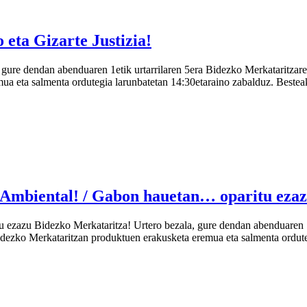
eta Gizarte Justizia!
gure dendan abenduaren 1etik urtarrilaren 5era Bidezko Merkataritzar
mua eta salmenta ordutegia larunbatetan 14:30etaraino zabalduz. Beste
 Ambiental! / Gabon hauetan… oparitu ezazu
ezazu Bidezko Merkataritza! Urtero bezala, gure dendan abenduaren 1
Bidezko Merkataritzan produktuen erakusketa eremua eta salmenta ordute