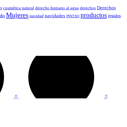
Derechos
us
cosmética natural
derecho humano al agua
derechos
Mujeres
productos
do
navidades
regalos
navidad
PINTXO