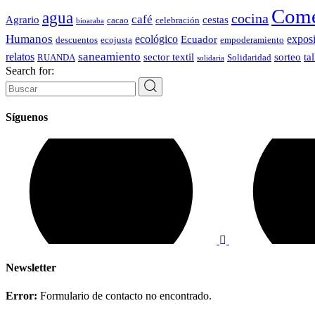
Come
agua
cocina
café
Agrario
cestas
cacao
celebración
bioaraba
Humanos
ecológico
expos
Ecuador
descuentos
ecojusta
empoderamiento
saneamiento
relatos
sector textil
sorteo
tal
RUANDA
Solidaridad
solidaria
Search for:
Síguenos
Newsletter
Error:
Formulario de contacto no encontrado.