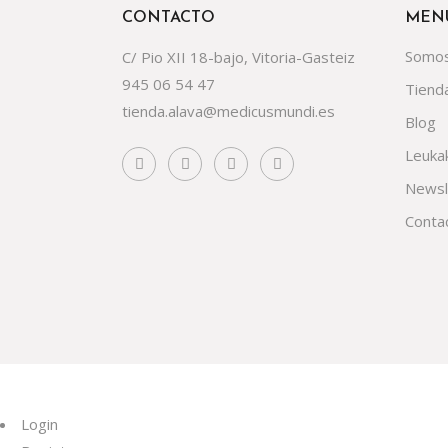
CONTACTO
MEN
Somo
C/ Pio XII 18-bajo, Vitoria-Gasteiz
945 06 54 47
Tiend
tienda.alava@medicusmundi.es
Blog
Leuka
Newsl
Conta
Login