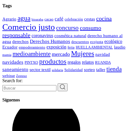
Tags
agua
cocina
café
Agrario
cestas
cacao
celebración
bioaraba
Comercio justo
concurso
consumo
responsable
coronavirus
cosmética natural
derecho humano al
Derechos Humanos
ecológico
agua
derechos
descuentos
ecojusta
exposición
Ecuador
laudio
empoderamiento
feria
HUELLA AMBIENTAL
Mujeres
medioambiente
mercado
navidad
mamia
productos
navidades
regalos
relatos
PINTXO
RUANDA
tienda
saneamiento
sector textil
sorteo
taller
Solidaridad
solidaria
webinar
Zentzuz
Search for:
Síguenos