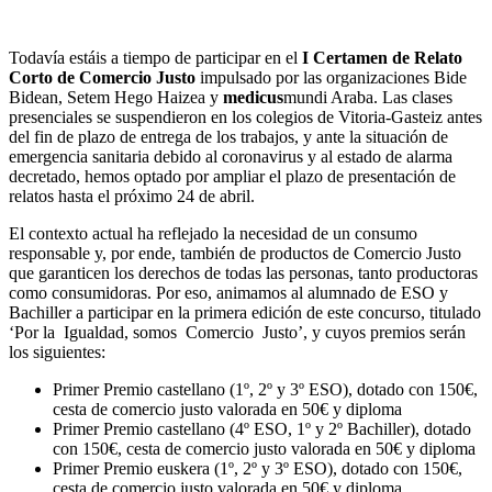
Todavía estáis a tiempo de participar en el
I Certamen de Relato
Corto de Comercio Justo
impulsado por las organizaciones Bide
Bidean, Setem Hego Haizea y
medicus
mundi Araba. Las clases
presenciales se suspendieron en los colegios de Vitoria-Gasteiz antes
del fin de plazo de entrega de los trabajos, y ante la situación de
emergencia sanitaria debido al coronavirus y al estado de alarma
decretado, hemos optado por ampliar el plazo de presentación de
relatos hasta el próximo 24 de abril.
El contexto actual ha reflejado la necesidad de un consumo
responsable y, por ende, también de productos de Comercio Justo
que garanticen los derechos de todas las personas, tanto productoras
como consumidoras. Por eso, animamos al alumnado de ESO y
Bachiller a participar en la primera edición de este concurso, titulado
‘Por la Igualdad, somos Comercio Justo’, y cuyos premios serán
los siguientes:
Primer Premio castellano (1º, 2º y 3º ESO), dotado con 150€,
cesta de comercio justo valorada en 50€ y diploma
Primer Premio castellano (4º ESO, 1º y 2º Bachiller), dotado
con 150€, cesta de comercio justo valorada en 50€ y diploma
Primer Premio euskera (1º, 2º y 3º ESO), dotado con 150€,
cesta de comercio justo valorada en 50€ y diploma