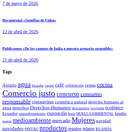
7 de mayo de 2026
Documental «Semillas de Uttku»
22 de abril de 2026
Publicamos «De los campos de India a nuestro armario sostenible»
21 de abril de 2026
Tags
agua
cocina
café
Agrario
cestas
cacao
celebración
bioaraba
Comercio justo
concurso
consumo
responsable
coronavirus
cosmética natural
derecho humano al
Derechos Humanos
ecológico
agua
derechos
descuentos
ecojusta
exposición
Ecuador
laudio
empoderamiento
feria
HUELLA AMBIENTAL
Mujeres
medioambiente
mercado
navidad
mamia
productos
navidades
regalos
relatos
PINTXO
RUANDA