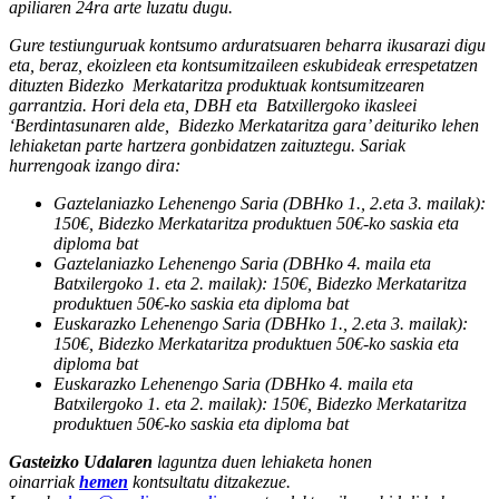
apiliaren 24ra arte luzatu dugu.
Gure testiunguruak kontsumo arduratsuaren beharra ikusarazi digu
eta, beraz, ekoizleen eta kontsumitzaileen eskubideak errespetatzen
dituzten Bidezko Merkataritza produktuak kontsumitzearen
garrantzia. Hori dela eta, DBH eta Batxillergoko ikasleei
‘Berdintasunaren alde, Bidezko Merkataritza gara’ deituriko lehen
lehiaketan parte hartzera gonbidatzen zaituztegu. Sariak
hurrengoak izango dira:
Gaztelaniazko Lehenengo Saria (DBHko 1., 2.eta 3. mailak):
150€, Bidezko Merkataritza produktuen 50€-ko saskia eta
diploma bat
Gaztelaniazko Lehenengo Saria (DBHko 4. maila eta
Batxilergoko 1. eta 2. mailak): 150€, Bidezko Merkataritza
produktuen 50€-ko saskia eta diploma bat
Euskarazko Lehenengo Saria (DBHko 1., 2.eta 3. mailak):
150€, Bidezko Merkataritza produktuen 50€-ko saskia eta
diploma bat
Euskarazko Lehenengo Saria (DBHko 4. maila eta
Batxilergoko 1. eta 2. mailak): 150€, Bidezko Merkataritza
produktuen 50€-ko saskia eta diploma bat
Gasteizko Udalaren
laguntza duen lehiaketa honen
oinarriak
hemen
kontsultatu ditzakezue.