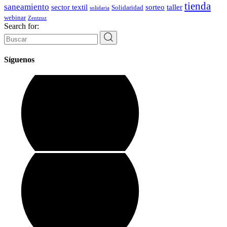
tienda
saneamiento
sector textil
sorteo
taller
Solidaridad
solidaria
webinar
Zentzuz
Search for:
Síguenos