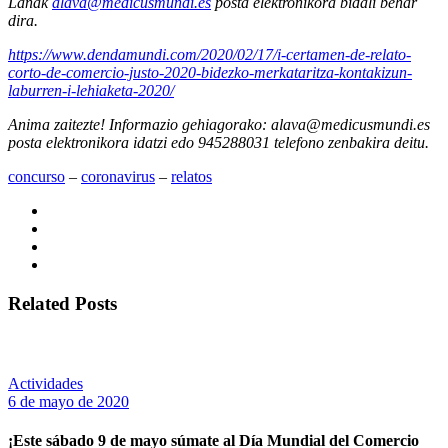
Lanak
alava@medicusmundi.es
posta elektronikora bidali behar
dira.
https://www.dendamundi.com/2020/02/17/i-certamen-de-relato-
corto-de-comercio-justo-2020-bidezko-merkataritza-kontakizun-
laburren-i-lehiaketa-2020/
Anima zaitezte! Informazio gehiagorako: alava@medicusmundi.es
posta elektronikora idatzi edo 945288031 telefono zenbakira deitu.
concurso
‒
coronavirus
‒
relatos
Related Posts
Actividades
6 de mayo de 2020
¡Este sábado 9 de mayo súmate al Día Mundial del Comercio