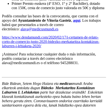
Primer Premio euskera (4º ESO, 1º y 2º Bachiller), dotado
con 150€, cesta de comercio justo valorada en 50€ y diploma
Podéis consultar las bases de la convocatoria, que cuenta con el
apoyo del
Ayuntamiento de Vitoria-Gasteiz
,
aquí
. Los trabajos
habrá que presentarlos a través de correo
electrónico:
alava@medicusmundi.es
https://www.dendamundi.com/2020/02/17/i-certamen-de-relato-
corto-de-comercio-justo-2020-bidezko-merkataritza-kontakizun-
laburren-i-lehiaketa-2020/
¡Animaos! Para solucionar cualquier duda o más información,
podéis contactar a través del correo electrónico
alava@medicusmundi.es o el teléfono 945288031.
Bide Bidean, Setem Hego Haizea eta
medicus
mundi Araba
elkarteok antolatu dugun
Bidezko Merkataritza Kontakizun
Laburren I. Lehiaketan
parte har dezakezue oraindik! Eskoletan
klaseak kontakizunak aurkezteko epea bukatu baino lehen bertan
behera geratu ziren. Coronavisuaren ondorioz ezarritako larrialdi
sanitarioaren egoera dela eta, lanak bidaltzeko epea datorren