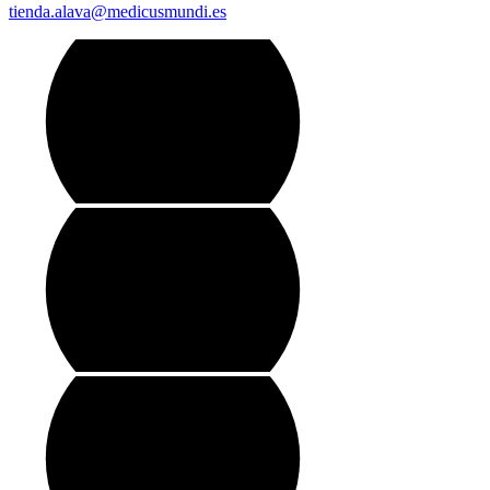
tienda.alava@medicusmundi.es