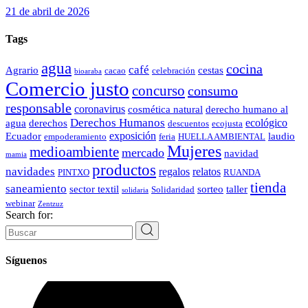
21 de abril de 2026
Tags
agua
cocina
café
Agrario
cestas
cacao
celebración
bioaraba
Comercio justo
concurso
consumo
responsable
coronavirus
cosmética natural
derecho humano al
Derechos Humanos
ecológico
agua
derechos
descuentos
ecojusta
exposición
Ecuador
laudio
empoderamiento
feria
HUELLA AMBIENTAL
Mujeres
medioambiente
mercado
navidad
mamia
productos
navidades
regalos
relatos
PINTXO
RUANDA
tienda
saneamiento
sector textil
sorteo
taller
Solidaridad
solidaria
webinar
Zentzuz
Search for:
Síguenos