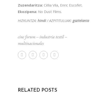
Zuzendaritza:
Cèlia Vila, Enric Escofet.
Ekozipena:
No Dust Films.
HIZKUNTZA:
hindi
/ AZPITITULUAK:
gaztelania
cine forum
‒
industria textil
‒
multinacionales
RELATED POSTS