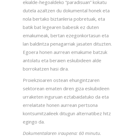
ekialde-hegoaldeko “paradisuan” kokatu
dutela azaltzen du dokumental honek eta
nola bertako biztanleria pobretuak, eta
batik bat legearen babesik ez duten
emakumeak, bertan ezegonkortasun eta
lan baldintza penagarriak jasaten dituzten.
Egoera honen aurrean emakume batzuk
antolatu eta beraien eskubideen alde
borrokatzen hasi dira.
Proiekzioaren ostean ehungintzaren
sektorean ematen diren giza eskubideen
urraketen inguruan eztabaidatuko da eta
errelaitate honen aurrean pertsona
kontsumitzaileek ditugun alternatibez hitz
egingo da.
Dokumentalaren iraupena: 60 minutu.