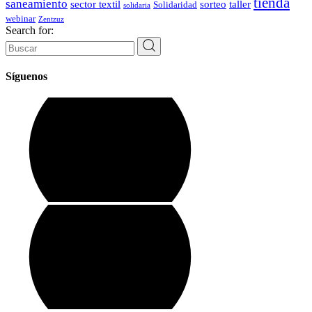
tienda
saneamiento
sector textil
sorteo
taller
Solidaridad
solidaria
webinar
Zentzuz
Search for:
Síguenos