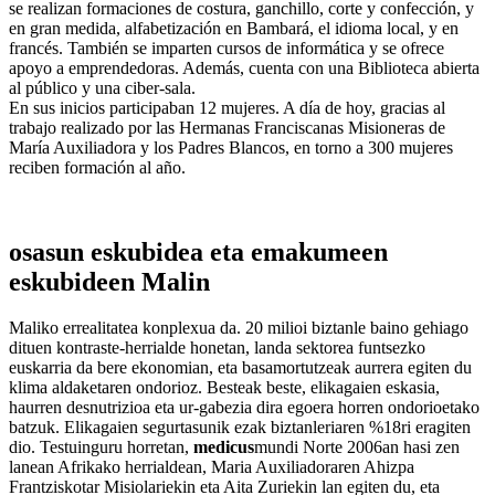
se realizan formaciones de costura, ganchillo, corte y confección, y
en gran medida, alfabetización en Bambará, el idioma local, y en
francés. También se imparten cursos de informática y se ofrece
apoyo a emprendedoras. Además, cuenta con una Biblioteca abierta
al público y una ciber-sala.
En sus inicios participaban 12 mujeres. A día de hoy, gracias al
trabajo realizado por las Hermanas Franciscanas Misioneras de
María Auxiliadora y los Padres Blancos, en torno a 300 mujeres
reciben formación al año.
osasun eskubidea eta emakumeen
eskubideen Malin
Maliko errealitatea konplexua da. 20 milioi biztanle baino gehiago
dituen kontraste-herrialde honetan, landa sektorea funtsezko
euskarria da bere ekonomian, eta basamortutzeak aurrera egiten du
klima aldaketaren ondorioz. Besteak beste, elikagaien eskasia,
haurren desnutrizioa eta ur-gabezia dira egoera horren ondorioetako
batzuk. Elikagaien segurtasunik ezak biztanleriaren %18ri eragiten
dio. Testuinguru horretan,
medicus
mundi Norte 2006an hasi zen
lanean Afrikako herrialdean, Maria Auxiliadoraren Ahizpa
Frantziskotar Misiolariekin eta Aita Zuriekin lan egiten du, eta