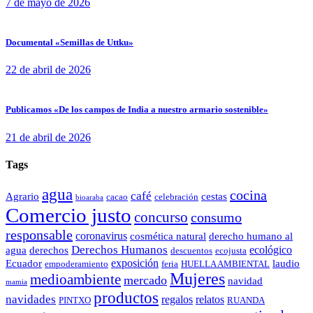
7 de mayo de 2026
Documental «Semillas de Uttku»
22 de abril de 2026
Publicamos «De los campos de India a nuestro armario sostenible»
21 de abril de 2026
Tags
agua
cocina
café
Agrario
cestas
cacao
celebración
bioaraba
Comercio justo
concurso
consumo
responsable
coronavirus
cosmética natural
derecho humano al
Derechos Humanos
ecológico
agua
derechos
descuentos
ecojusta
exposición
Ecuador
laudio
empoderamiento
feria
HUELLA AMBIENTAL
Mujeres
medioambiente
mercado
navidad
mamia
productos
navidades
regalos
relatos
PINTXO
RUANDA