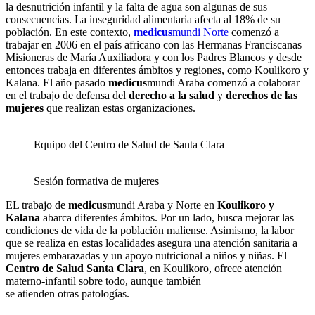
la desnutrición infantil y la falta de agua son algunas de sus
consecuencias. La inseguridad alimentaria afecta al 18% de su
población. En este contexto,
medicus
mundi Norte
comenzó a
trabajar en 2006 en el país africano con las Hermanas Franciscanas
Misioneras de María Auxiliadora y con los Padres Blancos y desde
entonces trabaja en diferentes ámbitos y regiones, como Koulikoro y
Kalana. El año pasado
medicus
mundi Araba comenzó a colaborar
en el trabajo de defensa del
derecho a la salud
y
derechos de las
mujeres
que realizan estas organizaciones.
Equipo del Centro de Salud de Santa Clara
Sesión formativa de mujeres
EL trabajo de
medicus
mundi Araba y Norte en
Koulikoro y
Kalana
abarca diferentes ámbitos. Por un lado, busca mejorar las
condiciones de vida de la población maliense. Asimismo, la labor
que se realiza en estas localidades asegura una atención sanitaria a
mujeres embarazadas y un apoyo nutricional a niños y niñas. El
Centro de Salud Santa Clara
, en Koulikoro, ofrece atención
materno-infantil sobre todo, aunque también
se atienden otras patologías.