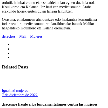
ordutik hainbat eremu eta eskualdetan lan egiten du, hala nola
Koulikoron eta Kalanan. Iaz hasi zen medicusmundi Araba
erakunde horiek egiten duten lanean laguntzen.
Osasuna, emakumeen ahalduntzea edo hezkuntza-komunitatea
indartzea dira medicusmundiren lan-ildoetako batzuk Maliko
hegoaldeko Koulikoro eta Kalana eremuetan.
derechos
‒
Mali
‒
Mujeres
Related Posts
Igualdad mujeres
7 de diciembre de 2022
¡hacemos frente a los fundamentalismos contra las mujeres!