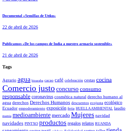
Documental «Semillas de Uttku»
22 de abril de 2026
Publicamos «De los campos de India a nuestro armario sostenible»
21 de abril de 2026
Tags
agua
cocina
café
Agrario
cestas
cacao
celebración
bioaraba
Comercio justo
concurso
consumo
responsable
coronavirus
cosmética natural
derecho humano al
Derechos Humanos
ecológico
agua
derechos
descuentos
ecojusta
exposición
Ecuador
laudio
empoderamiento
feria
HUELLA AMBIENTAL
Mujeres
medioambiente
mercado
navidad
mamia
productos
navidades
regalos
relatos
PINTXO
RUANDA
tienda
saneamiento
sector textil
sorteo
taller
Solidaridad