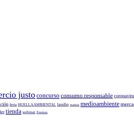
rcio justo
concurso
consumo responsable
coronavir
medioambiente
merca
ición
laudio
feria
HUELLA AMBIENTAL
mamia
tienda
ler
webinar
Zentzuz