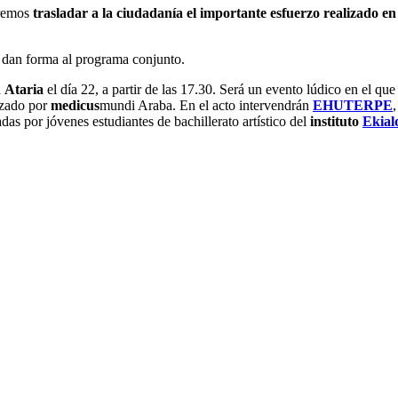
eremos
trasladar a la ciudadanía el importante esfuerzo realizado e
le dan forma al programa conjunto.
á
Ataria
el día 22, a partir de las 17.30. Será un evento lúdico en el q
zado por
medicus
mundi Araba. En el acto intervendrán
EHUTERPE
das por jóvenes estudiantes de bachillerato artístico del
instituto
Ekial