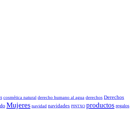
Derechos
us
cosmética natural
derecho humano al agua
derechos
Mujeres
productos
do
navidades
regalos
navidad
PINTXO