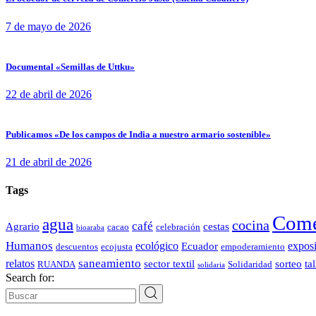
7 de mayo de 2026
Documental «Semillas de Uttku»
22 de abril de 2026
Publicamos «De los campos de India a nuestro armario sostenible»
21 de abril de 2026
Tags
Come
agua
cocina
café
Agrario
cestas
cacao
celebración
bioaraba
Humanos
ecológico
expos
Ecuador
descuentos
ecojusta
empoderamiento
saneamiento
relatos
sector textil
sorteo
tal
RUANDA
Solidaridad
solidaria
Search for: