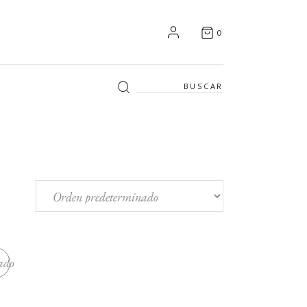
0
Search
for:
ado