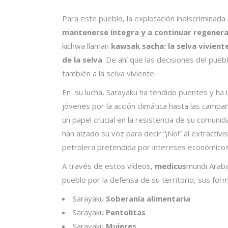
Para este pueblo, la explotación indiscriminada 
mantenerse íntegra y a continuar regener
kichwa llaman
kawsak sacha: la selva vivien
de la selva
. De ahí que las decisiones del pue
también a la selva viviente.
En su lucha, Sarayaku ha tendido puentes y ha 
jóvenes por la acción climática hasta las camp
un papel crucial en la resistencia de su comunid
han alzado su voz para decir “¡No!” al extractivi
petrolera pretendida por intereses económicos
A través de estos vídeos,
medicus
mundi Arab
pueblo por la defensa de su territorio, sus form
Sarayaku
Soberanía alimentaria
Sarayaku
Pentolitas
Sarayaku
Mujeres