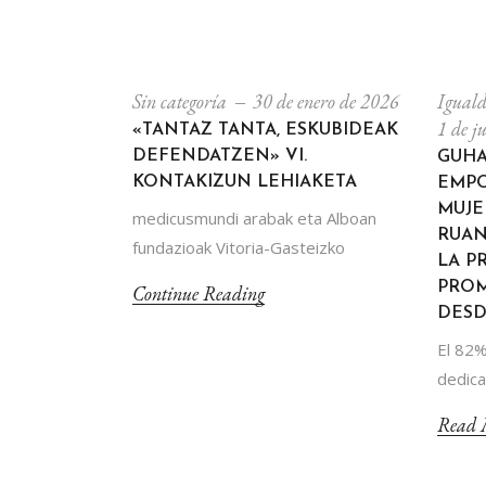
Sin categoría
30 de enero de 2026
Iguald
1 de j
«TANTAZ TANTA, ESKUBIDEAK
DEFENDATZEN» VI.
GUHA
KONTAKIZUN LEHIAKETA
EMP
MUJE
medicusmundi arabak eta Alboan
RUAN
fundazioak Vitoria-Gasteizko
LA P
PROM
Continue Reading
DESD
El 82%
dedica 
Read 