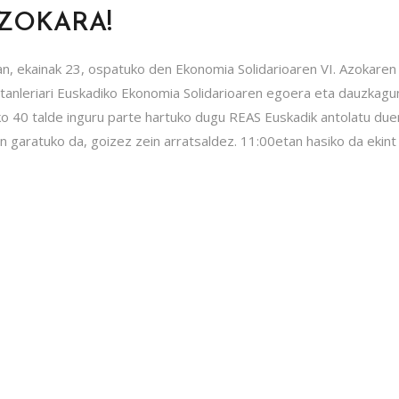
AZOKARA!
n, ekainak 23, ospatuko den Ekonomia Solidarioaren VI. Azokaren
ztanleriari Euskadiko Ekonomia Solidarioaren egoera eta dauzkagu
ko 40 talde inguru parte hartuko dugu REAS Euskadik antolatu due
n garatuko da, goizez zein arratsaldez. 11:00etan hasiko da ekint