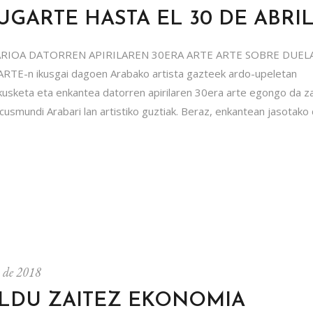
GARTE HASTA EL 30 DE ABRI
RIOA DATORREN APIRILAREN 30ERA ARTE ARTE SOBRE DUEL
E-n ikusgai dagoen Arabako artista gazteek ardo-upeletan
usketa eta enkantea datorren apirilaren 30era arte egongo da za
usmundi Arabari lan artistiko guztiak. Beraz, enkantean jasotako 
o de 2018
LDU ZAITEZ EKONOMIA