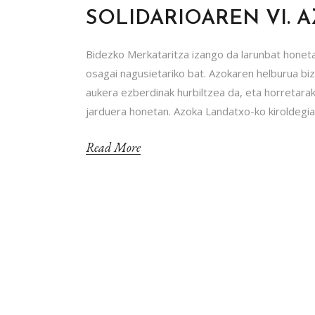
SOLIDARIOAREN VI. 
Bidezko Merkataritza izango da larunbat honeta
osagai nagusietariko bat. Azokaren helburua bi
aukera ezberdinak hurbiltzea da, eta horretara
jarduera honetan. Azoka Landatxo-ko kiroldegia
Read More