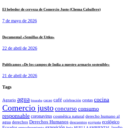
El bebedor de cerveza de Comercio Justo (Chema Caballero)
7 de mayo de 2026
Documental «Semillas de Uttku»
22 de abril de 2026
Publicamos «De los campos de India a nuestro armario sostenible»
21 de abril de 2026
Tags
agua
cocina
café
Agrario
cestas
cacao
celebración
bioaraba
Comercio justo
concurso
consumo
responsable
coronavirus
cosmética natural
derecho humano al
Derechos Humanos
ecológico
agua
derechos
descuentos
ecojusta
exposición
Ecuador
laudio
empoderamiento
feria
HUELLA AMBIENTAL