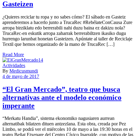
Gasteizen
¿Quieres reciclar tu ropa y no sabes cómo? El sábado en Gasteiz
aprenderemos a hacerlo junto a TrucaRec #RebélateConCausa Zure
arropa birziklatu edo berrerabili nahi duzu baina ez dakizu nola?
TrucaRec-en eskutik arropa zaharrak berrerabiltzen ikasiko dugu
hurrengo larunbat honetan Gasteizen. Apúntate al taller de Reciclaje
Textil que hemos organizado de la mano de TrucaRec […]
Read More
Actividades
By
Medicusmundi
4 de mayo de 2017
“El Gran Mercado”, teatro que busca
alternativas ante el modelo económico
imperante
“Merkatu Handia”, sistema ekonomiko nagusiaren aurrean
alternatibak bilatzen dituen antzezlana. Esta obra, creada por Pez
Limbo, se podrá ver el miércoles 10 de mayo a las 19:30 horas en el
teatro Beñat Etxepare del Centro Cívico Iparralde, con motivo de las