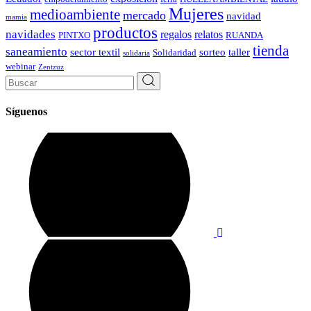
Mujeres
medioambiente
mercado
navidad
mamia
productos
navidades
regalos
relatos
PINTXO
RUANDA
tienda
saneamiento
sector textil
sorteo
taller
Solidaridad
solidaria
webinar
Zentzuz
Search
for:
Síguenos