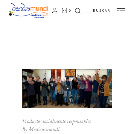
Search
0
for:
Productos socialmente responsables
By
Medicusmundi