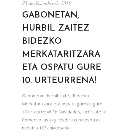
23 de diciembre de 2019
GABONETAN,
HURBIL ZAITEZ
BIDEZKO
MERKATARITZARA
ETA OSPATU GURE
10. URTEURRENA!
Gabonetan, hurbil zaitez Bidezko
Merkataritzara eta ospatu gurekin gure
10.urteurrena! En Navidades, ¡acércate al
Comercio Justo y celebra con nosotras
nuestro 10º aniversario!