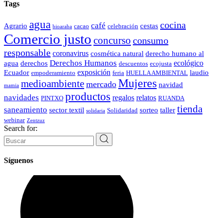
Tags
agua
cocina
café
Agrario
cestas
cacao
celebración
bioaraba
Comercio justo
concurso
consumo
responsable
coronavirus
cosmética natural
derecho humano al
Derechos Humanos
ecológico
agua
derechos
descuentos
ecojusta
exposición
Ecuador
laudio
empoderamiento
feria
HUELLA AMBIENTAL
Mujeres
medioambiente
mercado
navidad
mamia
productos
navidades
regalos
relatos
PINTXO
RUANDA
tienda
saneamiento
sector textil
sorteo
taller
Solidaridad
solidaria
webinar
Zentzuz
Search for:
Síguenos