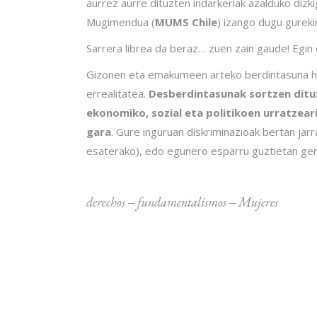
aurrez aurre dituzten indarkeriak azalduko dizk
Mugimendua (
MUMS Chile
) izango dugu gureki
Sarrera librea da beraz… zuen zain gaude! Egin
Gizonen eta emakumeen arteko berdintasuna he
errealitatea.
Desberdintasunak sortzen dit
ekonomiko, sozial eta politikoen urratzea
gara
. Gure inguruan diskriminazioak bertan ja
esaterako), edo egunero esparru guztietan gert
derechos
‒
fundamentalismos
‒
Mujeres