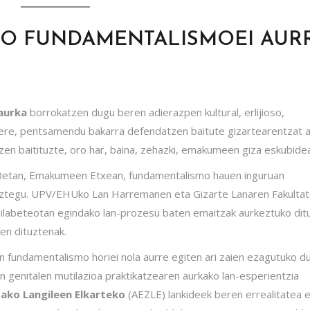
O FUNDAMENTALISMOEI AUR
aurka
borrokatzen dugu beren adierazpen kultural, erlijioso,
n ere, pentsamendu bakarra defendatzen baitute gizartearentzat 
tzen baitituzte, oro har, baina, zehazki, emakumeen giza eskubide
00etan, Emakumeen Etxean, fundamentalismo hauen inguruan
ituztegu. UPV/EHUko Lan Harremanen eta Gizarte Lanaren Fakulta
hilabeteotan egindako lan-prozesu baten emaitzak aurkeztuko dit
en dituztenak.
 fundamentalismo horiei nola aurre egiten ari zaien ezagutuko d
 genitalen mutilazioa praktikatzearen aurkako lan-esperientzia
ako Langileen Elkarteko
(AEZLE) lankideek beren errealitatea 