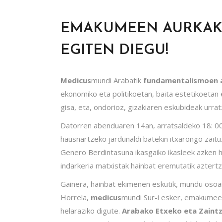
EMAKUMEEN AURKAK
EGITEN DIEGU!
Medicus
mundi Arabatik
fundamentalismoen 
ekonomiko eta politikoetan, baita estetikoeta
gisa, eta, ondorioz, gizakiaren eskubideak urra
Datorren abenduaren 14an, arratsaldeko 18: 
hausnartzeko jardunaldi batekin itxarongo za
Genero Berdintasuna ikasgaiko ikasleek azken 
indarkeria matxistak hainbat eremutatik aztertz
Gainera, hainbat ekimenen eskutik, mundu osoan
Horrela,
medicus
mundi Sur-i esker, emakumeen
helaraziko digute.
Arabako Etxeko eta Zaintz