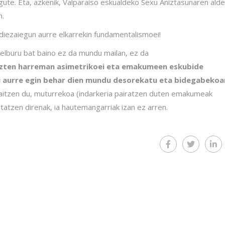
igute. Eta, azkenik, Valparaiso eskualdeko Sexu Aniztasunaren ald
n.
 diezaiegun aurre elkarrekin fundamentalismoei!
lburu bat baino ez da mundu mailan, ez da
uzten harreman asimetrikoei eta emakumeen eskubide
ri aurre egin behar dien mundu desorekatu eta bidegabekoan
rraitzen du, muturrekoa (indarkeria pairatzen duten emakumeak
atzen direnak, ia hautemangarriak izan ez arren.