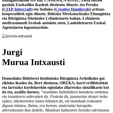
ehungintzakoak ere bai, CAMISOLA ROAL. Pieza horiek
guztiak Euskadiko ikasleek diseinatu dituzte, eta Peruko
(
CIAP-Intercraft
) eta Indiako (
Creative Handicrafs
) artisau-
kooperatibek egin dituzte, Bidezko Merkataritzako Ehungintza
eta Bitxigintza Diseinuko Lehiaketaren baitan. Lehiaketa
medicusmundi Arabak antolatu zuen, Lankidetzaren Euskal
Agentziaren laguntzarekin.
Jurgi
Murua Intxausti
Donostiako Bideberri Institutuko Bitxigintza Artistikoko goi
zikloko ikaslea da. Bere diseinua, OREKA, harri erdibitxiekin
eta larruzko kordoiarekin egindako zilarrezko zintzilikario bat
da eta, azaldu duenez,
“munduko baliabideen banaketa orekatua
eta iraunkorra adierazten du. Protesta da, jasanezina denari iseka
egitea, inkoherentea izatea bilatzen du, eta munduak erakusten
diguna islatzea. Baina, era berean, materialaz haragoko
aberastasuna ikus daiteke. Metalean kulturaren berezko edertasuna