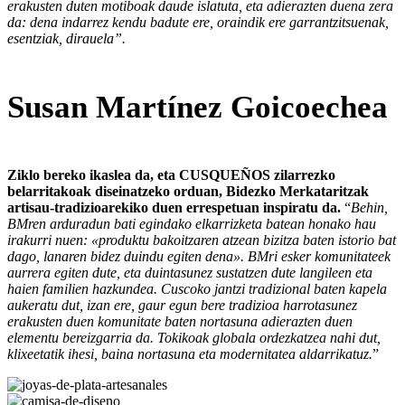
erakusten duten motiboak daude islatuta, eta adierazten duena zera
da: dena indarrez kendu badute ere, oraindik ere garrantzitsuenak,
esentziak, dirauela”.
Susan Martínez Goicoechea
Ziklo bereko ikaslea da, eta CUSQUEÑOS zilarrezko
belarritakoak diseinatzeko orduan, Bidezko Merkataritzak
artisau-tradizioarekiko duen errespetuan inspiratu da.
“
Behin,
BMren arduradun bati egindako elkarrizketa batean honako hau
irakurri nuen: «produktu bakoitzaren atzean bizitza baten istorio bat
dago, lanaren bidez duindu egiten dena». BMri esker komunitateek
aurrera egiten dute, eta duintasunez sustatzen dute langileen eta
haien familien hazkundea. Cuscoko jantzi tradizional baten kapela
aukeratu dut, izan ere, gaur egun bere tradizioa harrotasunez
erakusten duen komunitate baten nortasuna adierazten duen
elementu bereizgarria da. Tokikoak globala ordezkatzea nahi dut,
klixeetatik ihesi, baina nortasuna eta modernitatea aldarrikatuz.
”