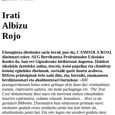
Irati
Albizu
Rojo
Ehungintza-diseinuko saria berak jaso du, CAMISOLA ROAL
diseinuari esker. AEG Berrikuntza Profesionalen Eskolako
ikaslea da, hau ere Gipuzkoako hiriburuan dagoena. Hainbat
oihalekin (kotoizko satina,
tencel
a, kotoi popelina eta
chambray
kotoia) egindako diseinuak, sortzaile gazte honen arabera,
BMren printzipioak bete nahi ditu, eta, bereziki, emakumeen
berdintasunari eta ahalduntzeari buruzkoa:
«
BM
jasangarritasuna baino askoz gehiago dela ikasi dut: erantzukizun
soziala, enpresaren egitura, eta baita
packaging
a ere. ‘The True
Cost’ dokumentala ikusi nuen eta barrenak nahasi zitzaizkidan:
haurren esplotazioa, soldata eskasak, kutsadura… Hori ez da
gertatzen BMrekin. Diseinatzen hasi nintzenean pentsatu nuen:
emakume guztiak eroso sentitzeko jantzi bat izan behar da,
ahalduntzeko jantzi bat. Eta nire lagun eta senideei galdetu nien: