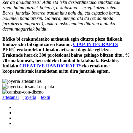
Zer da ahalduntzea? Adin eta leku desberdinetako emakumeak
ziren, baina guztiek boterea, askatasuna… errepikatzen zuten.
Beraz, jantziak boterea transmititu nahi du, eta espazioa hartu,
bolumen handiarekin. Gainera, atenporala da (ez da moda
jarraitzera mugatzen), aukera asko ematen dituzten mahuka
desmuntagarriak baititu.
BMko bi erakundetako artisauek egin dituzte pieza fisikoak.
Imitaziozko bitxigintzaren kasuan,
CIAP-INTECRAFTS
PERÚ erakundeko Limako artisauei dagokie egiletza.
Erakunde horrek 300 profesional baino gehiago biltzen ditu, %
70 emakumeak, herrialdeko hainbat tokitakoak. Bestalde,
Indiako
CREATIVE HANDICRAFTS
eko emakume
kooperatibistak lantaldetan aritu dira jantziak egiten.
artesanal
‒
joyería
‒
textil