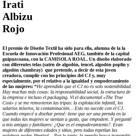
Irati
Albizu
Rojo
El premio de Diseño Textil ha sido para ella, alumna de la la
Escuela de Innovación Profesional AEG, también de la capital
guipuzcoana, con la CAMISOLA ROAL. Un diseño elaborado
con diferentes telas (satén de algodón, tencel, algodón poplín y
algodón chambray) que pretende, a decir de esta joven
creadora, cumplir con los principios del CJ y, muy
especialmente, por el relativo a la igualdad y empoderamiento
de las mujeres: “
He aprendido que el CJ no es solo sostenibilidad.
Hay muchas más cosas: la responsabilidad social, la estructura de
la empresa e incluso el packaging. Vi el documental «The True
Cost» y se me removieron las tripas: la explotación infantil, los
salarios míseros, la contaminación… Esto no sucede con el CJ.
Cuando empecé a diseñar pensé: tiene que ser una prenda en la
que todas las mujeres se sientan a gusto, que empodere. Y pregunté
a mis amigas y familiares: ¿Que es el empoderamiento?. Eran
mujeres de diferentes edades y sitios, pero todas repetían las
palabras poder, libertad… Por lo tanto, la prenda busca transmitir