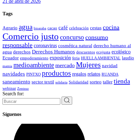
21 de abril de 2026
Tags
agua
cocina
café
Agrario
cestas
cacao
celebración
bioaraba
Comercio justo
concurso
consumo
responsable
coronavirus
cosmética natural
derecho humano al
Derechos Humanos
ecológico
agua
derechos
descuentos
ecojusta
exposición
Ecuador
laudio
empoderamiento
feria
HUELLA AMBIENTAL
Mujeres
medioambiente
mercado
navidad
mamia
productos
navidades
regalos
relatos
PINTXO
RUANDA
tienda
saneamiento
sector textil
sorteo
taller
Solidaridad
solidaria
webinar
Zentzuz
Search for:
Síguenos