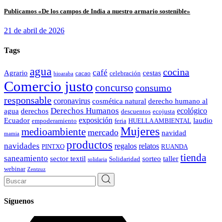
Publicamos «De los campos de India a nuestro armario sostenible»
21 de abril de 2026
Tags
agua
cocina
café
Agrario
cestas
cacao
celebración
bioaraba
Comercio justo
concurso
consumo
responsable
coronavirus
cosmética natural
derecho humano al
Derechos Humanos
ecológico
agua
derechos
descuentos
ecojusta
exposición
Ecuador
laudio
empoderamiento
feria
HUELLA AMBIENTAL
Mujeres
medioambiente
mercado
navidad
mamia
productos
navidades
regalos
relatos
PINTXO
RUANDA
tienda
saneamiento
sector textil
sorteo
taller
Solidaridad
solidaria
webinar
Zentzuz
Search
for:
Síguenos