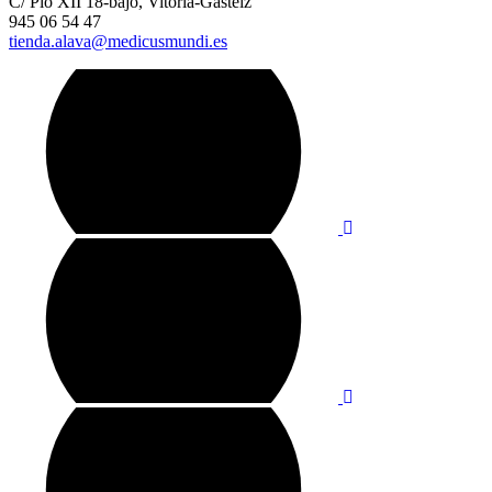
C/ Pio XII 18-bajo, Vitoria-Gasteiz
945 06 54 47
tienda.alava@medicusmundi.es