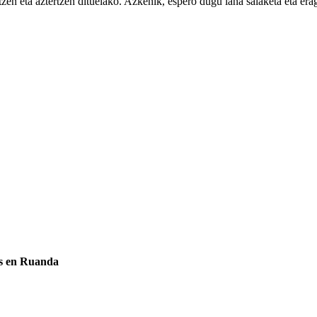
en eta aztertzen dituelako. Azkenik, espero dugu lana salaketa eta erag
es en Ruanda