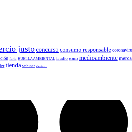
rcio justo
concurso
consumo responsable
coronavir
medioambiente
merca
ición
laudio
feria
HUELLA AMBIENTAL
mamia
tienda
ler
webinar
Zentzuz