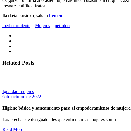
ezagutzen oinarria aberasten du, emakumeen osasunean eraginak azaltz
tresna zientifikoa izatea.
Ikerketa ikusteko, sakatu
hemen
medioambiente
‒
Mujeres
‒
petróleo
Related Posts
Igualdad mujeres
6 de octubre de 2022
Higiene básica y saneamiento para el empoderamiento de mujer
Las brechas de desigualdades que enfrentan las mujeres son u
Read More