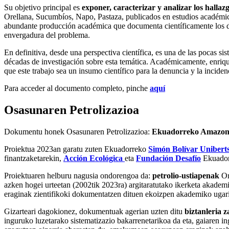
Su objetivo principal es
exponer, caracterizar y analizar los hallaz
Orellana, Sucumbíos, Napo, Pastaza, publicados en estudios académicos
abundante producción académica que documenta científicamente los div
envergadura del problema.
En definitiva, desde una perspectiva científica, es una de las pocas si
décadas de investigación sobre esta temática. Académicamente, enriq
que este trabajo sea un insumo científico para la denuncia y la incidenc
Para acceder al documento completo, pinche
aquí
Osasunaren Petrolizazioa
Dokumentu honek Osasunaren Petrolizazioa:
Ekuadorreko Amazoni
Proiektua 2023an garatu zuten Ekuadorreko
Simón Bolívar Uniberts
finantzaketarekin,
Acción Ecológica
eta
Fundación Desafío
Ekuadorr
Proiektuaren helburu nagusia ondorengoa da:
petrolio-ustiapenak
Or
azken hogei urteetan (2002tik 2023ra) argitaratutako ikerketa akademiko
eraginak zientifikoki dokumentatzen dituen ekoizpen akademiko ugari
Gizarteari dagokionez, dokumentuak agerian uzten ditu
biztanleria 
inguruko luzetarako sistematizazio bakarrenetarikoa da eta, gaiaren 