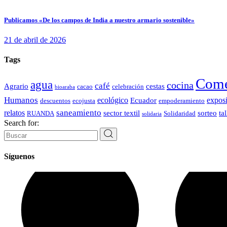
Publicamos «De los campos de India a nuestro armario sostenible»
21 de abril de 2026
Tags
Come
agua
cocina
café
Agrario
cestas
cacao
celebración
bioaraba
Humanos
ecológico
expos
Ecuador
descuentos
ecojusta
empoderamiento
saneamiento
relatos
sector textil
sorteo
tal
RUANDA
Solidaridad
solidaria
Search for:
Síguenos