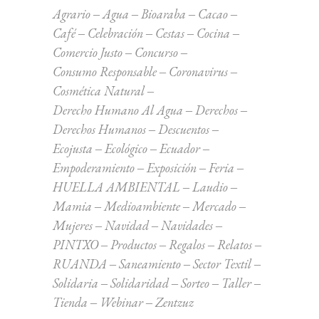
Agrario
Agua
Bioaraba
Cacao
Café
Celebración
Cestas
Cocina
Comercio Justo
Concurso
Consumo Responsable
Coronavirus
Cosmética Natural
Derecho Humano Al Agua
Derechos
Derechos Humanos
Descuentos
Ecojusta
Ecológico
Ecuador
Empoderamiento
Exposición
Feria
HUELLA AMBIENTAL
Laudio
Mamia
Medioambiente
Mercado
Mujeres
Navidad
Navidades
PINTXO
Productos
Regalos
Relatos
RUANDA
Saneamiento
Sector Textil
Solidaria
Solidaridad
Sorteo
Taller
Tienda
Webinar
Zentzuz