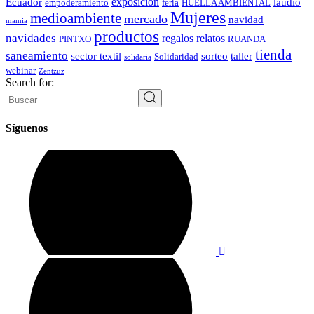
exposición
Ecuador
laudio
empoderamiento
feria
HUELLA AMBIENTAL
Mujeres
medioambiente
mercado
navidad
mamia
productos
navidades
regalos
relatos
PINTXO
RUANDA
tienda
saneamiento
sector textil
sorteo
taller
Solidaridad
solidaria
webinar
Zentzuz
Search for:
Síguenos