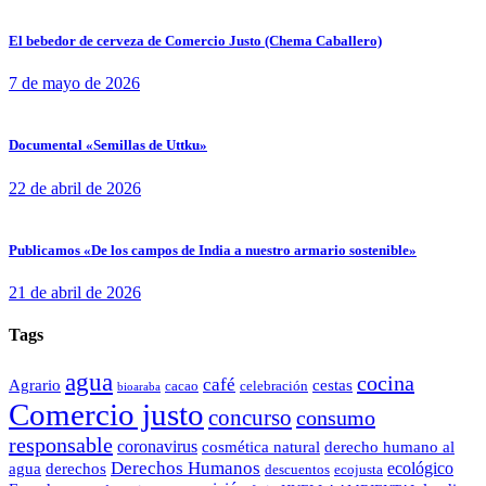
El bebedor de cerveza de Comercio Justo (Chema Caballero)
7 de mayo de 2026
Documental «Semillas de Uttku»
22 de abril de 2026
Publicamos «De los campos de India a nuestro armario sostenible»
21 de abril de 2026
Tags
agua
cocina
café
Agrario
cestas
cacao
celebración
bioaraba
Comercio justo
concurso
consumo
responsable
coronavirus
cosmética natural
derecho humano al
Derechos Humanos
ecológico
agua
derechos
descuentos
ecojusta