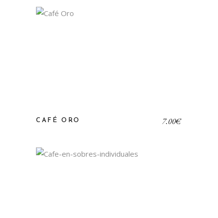
7,00
€
CAFÉ ORO