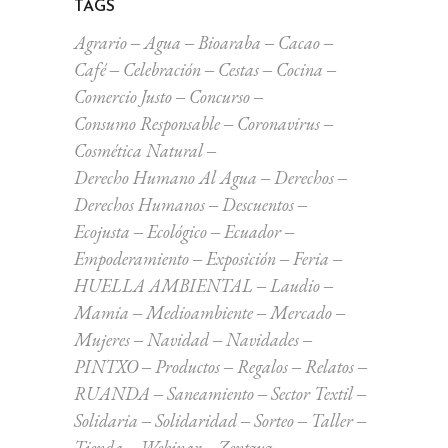
TAGS
Agrario
Agua
Bioaraba
Cacao
Café
Celebración
Cestas
Cocina
Comercio Justo
Concurso
Consumo Responsable
Coronavirus
Cosmética Natural
Derecho Humano Al Agua
Derechos
Derechos Humanos
Descuentos
Ecojusta
Ecológico
Ecuador
Empoderamiento
Exposición
Feria
HUELLA AMBIENTAL
Laudio
Mamia
Medioambiente
Mercado
Mujeres
Navidad
Navidades
PINTXO
Productos
Regalos
Relatos
RUANDA
Saneamiento
Sector Textil
Solidaria
Solidaridad
Sorteo
Taller
Tienda
Webinar
Zentzuz