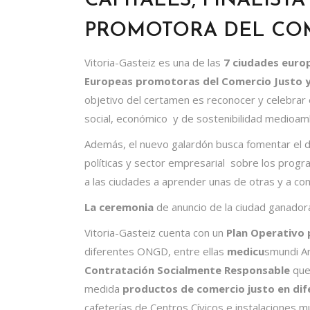
CAPITALES, FINALIST
PROMOTORA DEL COM
Vitoria-Gasteiz es una de las
7 ciudades euro
Europeas promotoras del Comercio Justo y
objetivo del certamen es reconocer y celebrar e
social, económico y de sostenibilidad medioamb
Además, el nuevo galardón busca fomentar el de
políticas y sector empresarial sobre los progr
a las ciudades a aprender unas de otras y a co
La ceremonia
de anuncio de la ciudad ganador
Vitoria-Gasteiz cuenta con un
Plan Operativo 
diferentes ONGD, entre ellas
medicu
smundi Ar
Contratación Socialmente Responsable
que
medida
productos de comercio justo en dif
cafeterías de Centros Cívicos e instalaciones mu