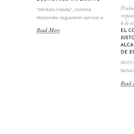
Produc
“Merkatu Handia”, sistema
respon
ekonomiko nagusiaren aurrean a
4 de o
Read More
EL C
JUST
ALCA
DE E
40’05 
factur
Read 