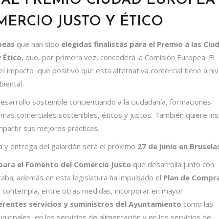
A AL PREMIO CIUDAD EUROPEA
ERCIO JUSTO Y ÉTICO
peas
que han sido
elegidas finalistas para el Premio a las Ci
 Ético
, que, por primera vez, concederá la Comisión Europea. El
l impacto que positivo que esta alternativa comercial tiene a niv
iental.
sarrollo sostenible concienciando a la ciudadanía, formaciones
amas comerciales sostenibles, éticos y justos. También quiere ins
mpartir sus mejores prácticas.
a y entrega del galardón será el próximo
27 de junio en Brusela
para el Fomento del Comercio Justo
que desarrolla junto con
aba; además en esta legislatura ha impulsado el
Plan de Compr
 contempla, entre otras medidas, incorporar en mayor
erentes servicios y suministros del Ayuntamiento
como las
nicipales, en los servicios de alimentación y en los servicios de