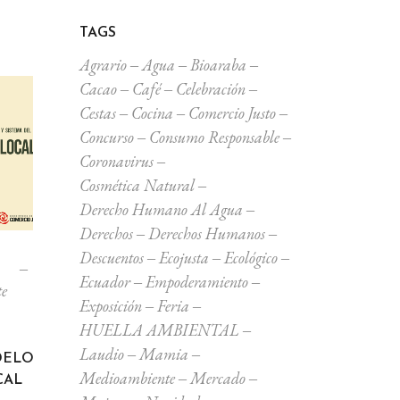
TAGS
Agrario
Agua
Bioaraba
Cacao
Café
Celebración
Cestas
Cocina
Comercio Justo
Concurso
Consumo Responsable
Coronavirus
Cosmética Natural
Derecho Humano Al Agua
Derechos
Derechos Humanos
Descuentos
Ecojusta
Ecológico
Ecuador
Empoderamiento
te
Exposición
Feria
HUELLA AMBIENTAL
Laudio
Mamia
DELO
Medioambiente
Mercado
CAL