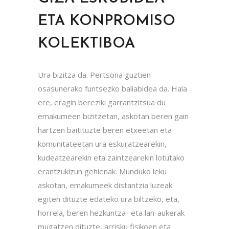
ETA KONPROMISO
KOLEKTIBOA
Ura bizitza da. Pertsona guztien
osasunerako funtsezko baliabidea da. Hala
ere, eragin bereziki garrantzitsua du
emakumeen bizitzetan, askotan beren gain
hartzen baitituzte beren etxeetan eta
komunitateetan ura eskuratzearekin,
kudeatzearekin eta zaintzearekin lotutako
erantzukizun gehienak. Munduko leku
askotan, emakumeek distantzia luzeak
egiten dituzte edateko ura biltzeko, eta,
horrela, beren hezkuntza- eta lan-aukerak
mugatzen dituzte, arrisku fisikoen eta