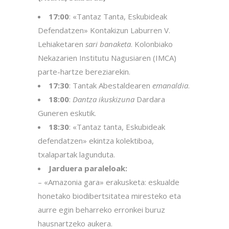
17:00
: «Tantaz Tanta, Eskubideak
Defendatzen» Kontakizun Laburren V.
Lehiaketaren
sari banaketa
. Kolonbiako
Nekazarien Institutu Nagusiaren (IMCA)
parte-hartze bereziarekin.
17:30
: Tantak Abestaldearen
emanaldia
.
18:00
:
Dantza ikuskizuna
Dardara
Guneren eskutik.
18:30
: «Tantaz tanta, Eskubideak
defendatzen» ekintza kolektiboa,
txalapartak lagunduta.
Jarduera paraleloak:
– «Amazonia gara» erakusketa: eskualde
honetako biodibertsitatea miresteko eta
aurre egin beharreko erronkei buruz
hausnartzeko aukera.