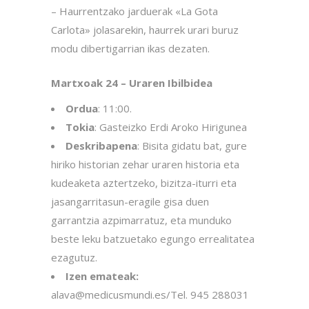
– Haurrentzako jarduerak «La Gota
Carlota» jolasarekin, haurrek urari buruz
modu dibertigarrian ikas dezaten.
Martxoak 24 – Uraren Ibilbidea
Ordua
: 11:00.
Tokia
: Gasteizko Erdi Aroko Hirigunea
Deskribapena
: Bisita gidatu bat, gure
hiriko historian zehar uraren historia eta
kudeaketa aztertzeko, bizitza-iturri eta
jasangarritasun-eragile gisa duen
garrantzia azpimarratuz, eta munduko
beste leku batzuetako egungo errealitatea
ezagutuz.
Izen emateak:
alava@medicusmundi.es/Tel. 945 288031