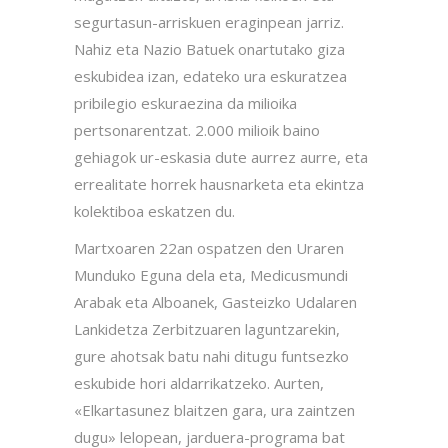
segurtasun-arriskuen eraginpean jarriz.
Nahiz eta Nazio Batuek onartutako giza
eskubidea izan, edateko ura eskuratzea
pribilegio eskuraezina da milioika
pertsonarentzat. 2.000 milioik baino
gehiagok ur-eskasia dute aurrez aurre, eta
errealitate horrek hausnarketa eta ekintza
kolektiboa eskatzen du.
Martxoaren 22an ospatzen den Uraren
Munduko Eguna dela eta, Medicusmundi
Arabak eta Alboanek, Gasteizko Udalaren
Lankidetza Zerbitzuaren laguntzarekin,
gure ahotsak batu nahi ditugu funtsezko
eskubide hori aldarrikatzeko. Aurten,
«Elkartasunez blaitzen gara, ura zaintzen
dugu» lelopean, jarduera-programa bat