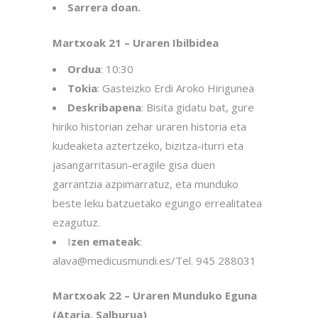
Sarrera doan.
Martxoak 21 – Uraren Ibilbidea
Ordua
: 10:30
Tokia
: Gasteizko Erdi Aroko Hirigunea
Deskribapena
: Bisita gidatu bat, gure
hiriko historian zehar uraren historia eta
kudeaketa aztertzeko, bizitza-iturri eta
jasangarritasun-eragile gisa duen
garrantzia azpimarratuz, eta munduko
beste leku batzuetako egungo errealitatea
ezagutuz.
I
zen emateak
:
alava@medicusmundi.es/Tel. 945 288031
Martxoak 22 – Uraren Munduko Eguna
(Ataria, Salburua)