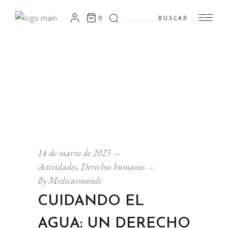
Search
0
for:
14 de marzo de 2025
Actividades
,
Derechos humanos
By
Medicusmundi
CUIDANDO EL
AGUA: UN DERECHO