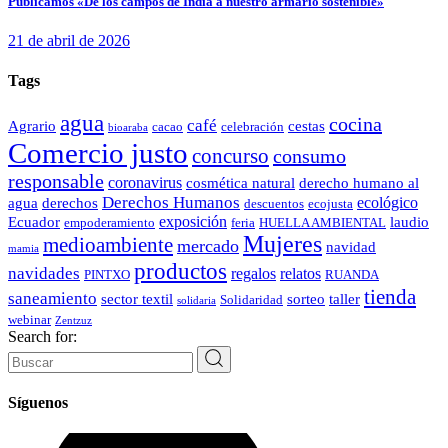
Publicamos «De los campos de India a nuestro armario sostenible»
21 de abril de 2026
Tags
agua
cocina
café
Agrario
cestas
cacao
celebración
bioaraba
Comercio justo
concurso
consumo
responsable
coronavirus
cosmética natural
derecho humano al
Derechos Humanos
ecológico
agua
derechos
descuentos
ecojusta
exposición
Ecuador
laudio
empoderamiento
feria
HUELLA AMBIENTAL
Mujeres
medioambiente
mercado
navidad
mamia
productos
navidades
regalos
relatos
PINTXO
RUANDA
tienda
saneamiento
sector textil
sorteo
taller
Solidaridad
solidaria
webinar
Zentzuz
Search for:
Síguenos