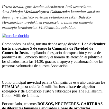
Urtero bezala, gure dendan abenduaren 1etik urtarrilaren
5era
Bidezko Merkataritzaren Gabonetako kanpaina
antolatu
dugu, gure elkarteko pertsona boluntarioei esker, Bidezko
Merkataritzan produktuen erakusketa eremua eta salmenta
ordutegia larunbatetan 14:30etaraino zabalduz.
Como todos los años, nuestra tienda acoge desde el
1 de diciembre
hasta el próximo 5 de enero
la Campaña de Navidad de
Comercio Justo,
ampliando el espacio de exposición y venta de
productos de Comercio Justo y el horario de atención al público a
los sábados hasta las 14:30, gracias al apoyo y colaboración de las
personas voluntarias de nuestra Asociación.
Como principal
novedad
para la Campaña de este año destacan
los
PIJAMAS para toda la familia hechos a base de algodón
ecológico y de Comercio Justo y
fabricados por The Rajlakshmi
Cotton Mills de la India.
Por otro lado, tenemos
BOLSOS, NECESERES, CARTERAS
de diferentes tamaños elaborados a base de productos