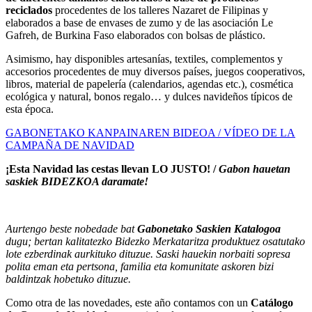
reciclados
procedentes de los talleres Nazaret de Filipinas y
elaborados a base de envases de zumo y de las asociación Le
Gafreh, de Burkina Faso elaborados con bolsas de plástico.
Asimismo, hay disponibles artesanías, textiles, complementos y
accesorios procedentes de muy diversos países, juegos cooperativos,
libros, material de papelería (calendarios, agendas etc.), cosmética
ecológica y natural, bonos regalo… y dulces navideños típicos de
esta época.
GABONETAKO KANPAINAREN BIDEOA / VÍDEO DE LA
CAMPAÑA DE NAVIDAD
¡Esta Navidad las cestas llevan LO JUSTO! /
Gabon hauetan
saskiek BIDEZKOA daramate!
Aurtengo beste nobedade bat
Gabonetako Saskien Katalogoa
dugu; bertan kalitatezko Bidezko Merkataritza produktuez osatutako
lote ezberdinak aurkituko dituzue. Saski hauekin norbaiti sopresa
polita eman eta pertsona, familia eta komunitate askoren bizi
baldintzak hobetuko dituzue.
Como otra de las novedades, este año contamos con un
Catálogo