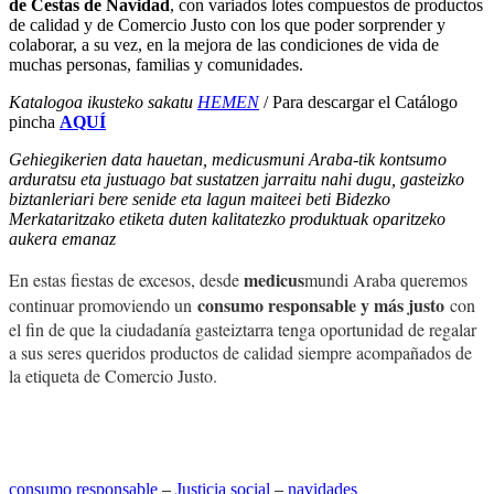
de Cestas de Navidad
, con variados lotes compuestos de productos
de calidad y de Comercio Justo con los que poder sorprender y
colaborar, a su vez, en la mejora de las condiciones de vida de
muchas personas, familias y comunidades.
Katalogoa ikusteko sakatu
HEMEN
/ Para descargar el Catálogo
pincha
AQUÍ
Gehiegikerien data hauetan, medicusmuni Araba-tik kontsumo
arduratsu eta justuago bat sustatzen jarraitu nahi dugu, gasteizko
biztanleriari bere senide eta lagun maiteei beti Bidezko
Merkataritzako etiketa duten kalitatezko produktuak oparitzeko
aukera emanaz
medicus
En estas fiestas de excesos, desde
mundi Araba queremos
consumo responsable y más justo
continuar promoviendo un
con
el fin de que la ciudadanía gasteiztarra tenga oportunidad de regalar
a sus seres queridos productos de calidad siempre acompañados de
la etiqueta de Comercio Justo.
consumo responsable
‒
Justicia social
‒
navidades