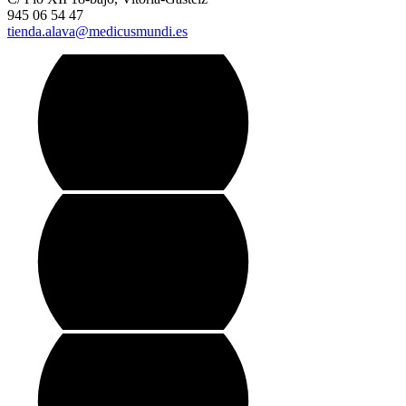
945 06 54 47
tienda.alava@medicusmundi.es